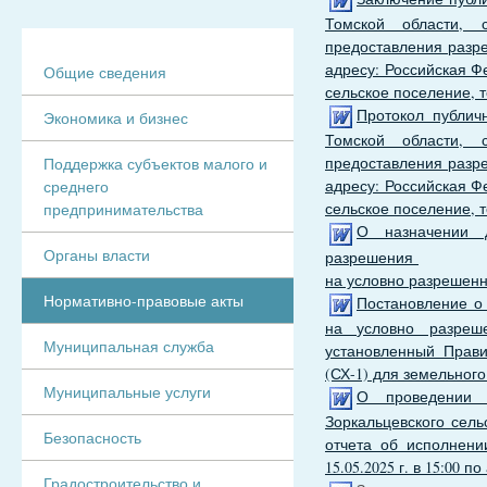
Томской области, 
предоставления разр
адресу: Российская Ф
Общие сведения
сельское поселение,
Протокол публич
Экономика и бизнес
Томской области, 
предоставления разр
Поддержка субъектов малого и
адресу: Российская Ф
среднего
сельское поселение,
предпринимательства
О назначении 
Органы власти
разрешения
на условно разрешенн
Нормативно-правовые акты
Постановление о
на условно разреше
Муниципальная служба
установленный Прави
(СХ-1) для земельного
Муниципальные услуги
О проведении 
Зоркальцевского сель
Безопасность
отчета об исполнени
15.05.2025 г. в 15:00 
Градостроительство и