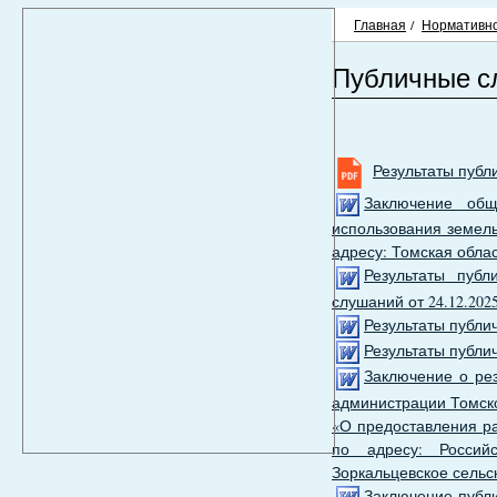
Главная
/
Нормативно
Публичные с
Результаты публи
Заключение общ
использования земель
адресу: Томская облас
Результаты публ
слушаний от 24.12.202
Результаты публич
Результаты публич
Заключение о рез
администрации Томско
«О предоставления р
по адресу: Россий
Зоркальцевское сельс
Заключение публ