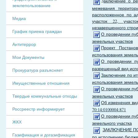
З
аключение о ре
землепользование
межевания территор
расположенное по адр
Медиа
участок 22, участо
незавершенного строи
График приема граждан
О проведении пу
земельных участков
Антитеррор
Проект Постано
использования земель
Мои Документы
О проведении пу
разрешенный вид испо
Прокуратура разъясняет
Заключение по и
использования земельн
Имущественные отношения
О проведении пу
земельных участков
Твердые коммунальные отходы
Об изменения вид
Россреестр информирует
70:14:0100004:871
О проведении пу
ЖКХ
земельного участка
ЗАКЛЮЧЕНИЕ П
Газификация и догазификация
по исполнению бюджет