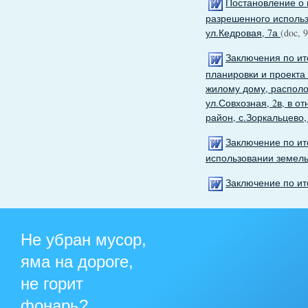
Постановление о 
разрешенного использ
ул.Кедровая, 7а
(doc, 
Заключения по ит
планировки и проекта
жилому дому, располо
ул.Совхозная, 2в, в о
район, с.Зоркальцево
Заключение по ит
использовании земельн
Заключение по ит
Не убран мусор,
яма на дороге,
не горит
фонарь?