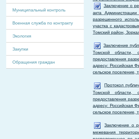
Заключение о ре
Муниципальный контроль
акта Администрации
разрешенного испол
Военная служба по контракту
участка с кадастровы
Томский район, Зоркал
Экология
Заключение публ
Закупки
Томской области, 
предоставления разр
Обращения граждан
адресу: Российская Ф
сельское поселение,
Протокол публи
Томской области, 
предоставления разр
адресу: Российская Ф
сельское поселение,
Заключение о р
межевания территор
расположенное по адр