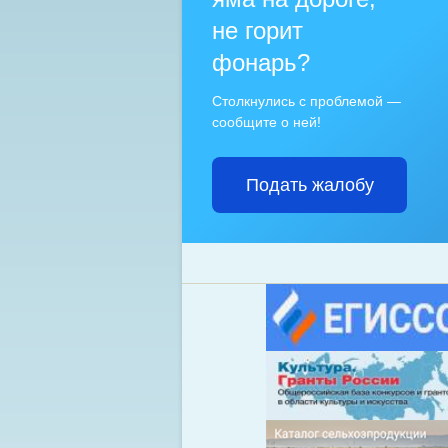
не горит
фонарь?
Столкнулись с проблемой —
сообщите о ней!
Подать жалобу