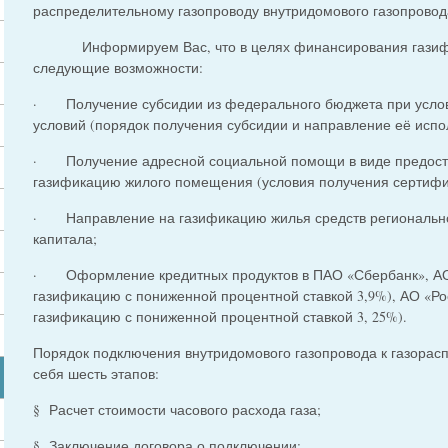
распределительному газопроводу внутридомового газопровода
Информируем Вас, что в целях финансирования газифи
следующие возможности:
· Получение субсидии из федерального бюджета при усло
условий (порядок получения субсидии и направление её испо
· Получение адресной социальной помощи в виде предост
газификацию жилого помещения (условия получения сертифи
· Направление на газификацию жилья средств регионально
капитала;
· Оформление кредитных продуктов в ПАО «Сбербанк», АО 
газификацию с пониженной процентной ставкой 3,9%), АО «Ро
газификацию с пониженной процентной ставкой 3, 25%).
Порядок подключения внутридомового газопровода к газорас
себя шесть этапов:
§ Расчет стоимости часового расхода газа;
§ Заключение договора о подключении;