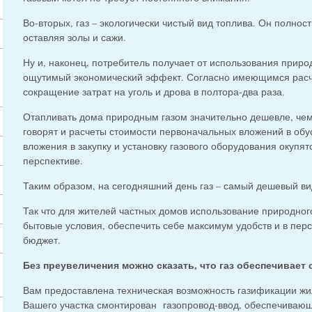
Во-вторых, газ – экологически чистый вид топлива. Он полност
оставляя золы и сажи.
Ну и, наконец, потребитель получает от использования приро
ощутимый экономический эффект. Согласно имеющимся расче
сокращение затрат на уголь и дрова в полтора-два раза.
Отапливать дома природным газом значительно дешевле, чем 
говорят и расчеты стоимости первоначальных вложений в обу
вложения в закупку и установку газового оборудования окупя
перспективе.
Таким образом, на сегодняшний день газ – самый дешевый ви
Так что для жителей частных домов использование природного
бытовые условия, обеспечить себе максимум удобств и в пер
бюджет.
Без преувеличения можно сказать, что газ обеспечивает
Вам предоставлена техническая возможность газификации жил
Вашего участка смонтирован газопровод-ввод, обеспечиваю