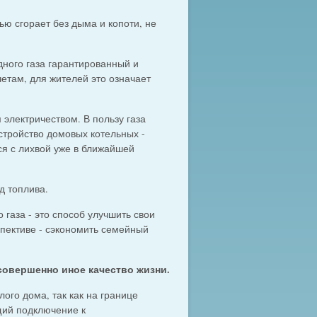
ью сгорает без дыма и копоти, не
дного газа гарантированный и
там, для жителей это означает
электричеством. В пользу газа
стройство домовых котельных -
тся с лихвой уже в ближайшей
д топлива.
 газа - это способ улучшить свои
спективе - сэкономить семейный
 совершенно иное качество жизни.
ого дома, так как на границе
щий подключение к