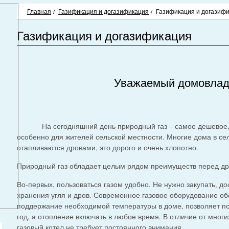
Главная
/
Газификация и догазификация
/
Газификация и догазиф
Газификация и догазификация
Уважаемый домовлад
На сегодняшний день природный газ – самое дешевое, уд
особенно для жителей сельской местности. Многие дома в сел
отапливаются дровами, это дорого и очень хлопотно.
Природный газ обладает целым рядом преимуществ перед др
Во-первых, пользоваться газом удобно. Не нужно закупать, до
хранения угля и дров. Современное газовое оборудование об
поддержание необходимой температуры в доме, позволяет по
год, а отопление включать в любое время. В отличие от мног
газовый котел не требует постоянного внимания.