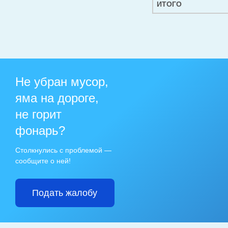
ИТОГО
Не убран мусор,
яма на дороге,
не горит
фонарь?
Столкнулись с проблемой —
сообщите о ней!
Подать жалобу