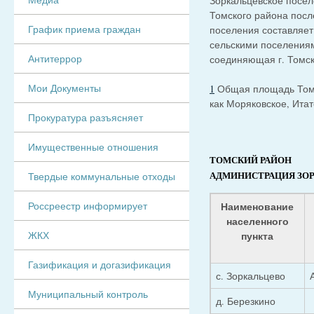
Зоркальцевское посел
Томского района посл
График приема граждан
поселения составляет 
сельскими поселениям
Антитеррор
соединяющая г. Томск
Мои Документы
1
Общая площадь Томск
как Моряковское, Итат
Прокуратура разъясняет
Имущественные отношения
ТОМСКИЙ РАЙОН
Твердые коммунальные отходы
АДМИНИСТРАЦИЯ ЗО
Наименование
Россреестр информирует
населенного
пункта
ЖКХ
Газификация и догазификация
с. Зоркальцево
Муниципальный контроль
д. Березкино