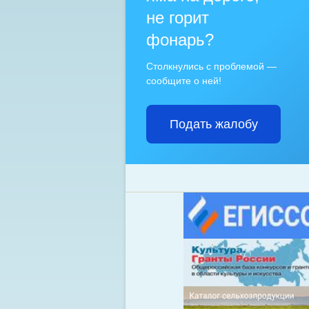
не горит
фонарь?
Столкнулись с проблемой —
сообщите о ней!
Подать жалобу