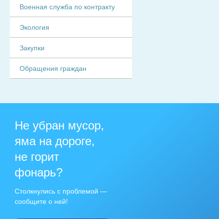
Военная служба по контракту
Экология
Закупки
Обращения граждан
Не убран мусор,
яма на дороге,
не горит
фонарь?
Столкнулись с проблемой —
сообщите о ней!