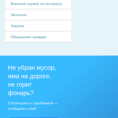
Военная служба по контракту
Экология
Закупки
Обращения граждан
Не убран мусор,
яма на дороге,
не горит
фонарь?
Столкнулись с проблемой —
сообщите о ней!