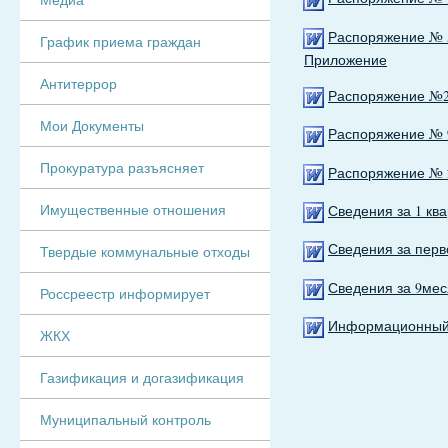
Ра
споря
жение № 5
График приема граждан
П
риложение
Антитеррор
Распоряжение №29
Мои Документы
Распоряжение № 9
Прокуратура разъясняет
Распоряжение № 2
Имущественные отношения
Сведения за 1 ква
Сведения за перв
Твердые коммунальные отходы
Сведения за 9мес
Россреестр информирует
Информационный б
ЖКХ
Газификация и догазификация
Муниципальный контроль