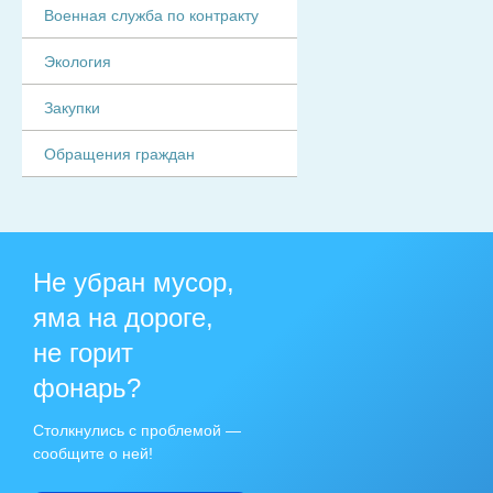
Военная служба по контракту
Экология
Закупки
Обращения граждан
Не убран мусор,
яма на дороге,
не горит
фонарь?
Столкнулись с проблемой —
сообщите о ней!