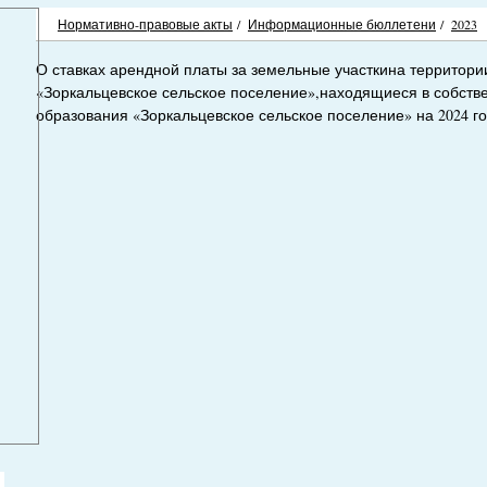
Нормативно-правовые акты
/
Информационные бюллетени
/
2023
О ставках арендной платы за земельные участкина территор
«Зоркальцевское сельское поселение»,находящиеся в собств
образования «Зоркальцевское сельское поселение» на 2024 г