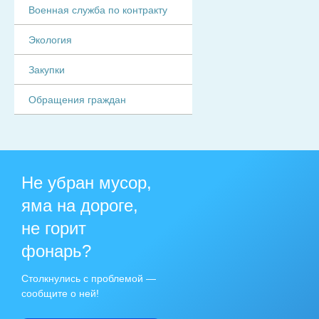
Военная служба по контракту
Экология
Закупки
Обращения граждан
Не убран мусор,
яма на дороге,
не горит
фонарь?
Столкнулись с проблемой —
сообщите о ней!