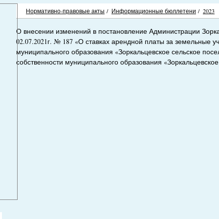
Нормативно-правовые акты
/
Информационные бюллетени
/
2023
О внесении изменений в постановление Администрации Зорка
02.07.2021г. № 187 «О ставках арендной платы за земельные у
муниципального образования «Зоркальцевское сельское посе
собственности муниципального образования «Зоркальцевское