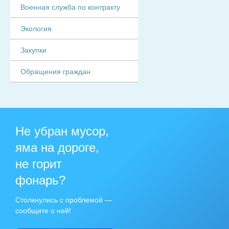
Военная служба по контракту
Экология
Закупки
Обращения граждан
Не убран мусор,
яма на дороге,
не горит
фонарь?
Столкнулись с проблемой —
сообщите о ней!