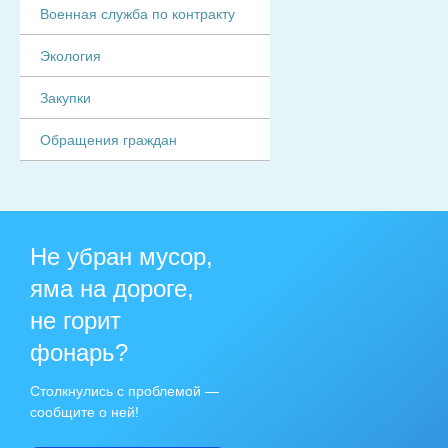
Военная служба по контракту
Экология
Закупки
Обращения граждан
Не убран мусор,
яма на дороге,
не горит
фонарь?
Столкнулись с проблемой —
сообщите о ней!