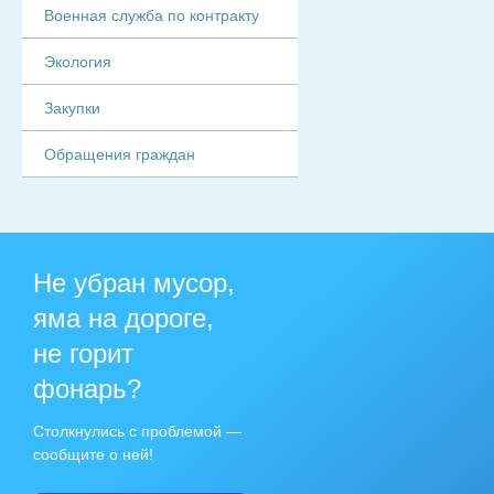
Военная служба по контракту
Экология
Закупки
Обращения граждан
Не убран мусор,
яма на дороге,
не горит
фонарь?
Столкнулись с проблемой —
сообщите о ней!