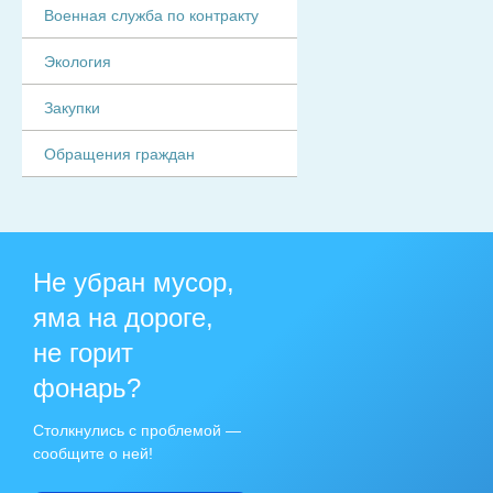
Военная служба по контракту
Экология
Закупки
Обращения граждан
Не убран мусор,
яма на дороге,
не горит
фонарь?
Столкнулись с проблемой —
сообщите о ней!